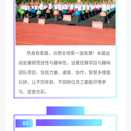
热身有氧鼓，点燃全场第一波高潮！
本届运
动会兼顾竞技性与趣味性，设置径赛项目与趣味
团队项目，
包括
力量、速度、协作、智慧
多维度
比拼，让不同年龄、不同岗位员工都能尽情参
与、绽放光彩。
•••
径赛
项目 •••
•••
径赛逐风・以速度致敬热爱
•••
01