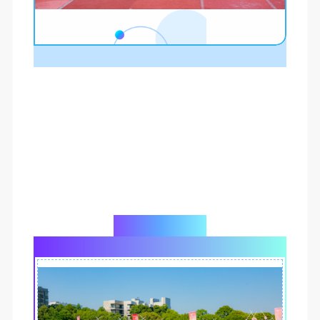
••• 赛前热身 •••
燃情赛场・速度与协作齐飞