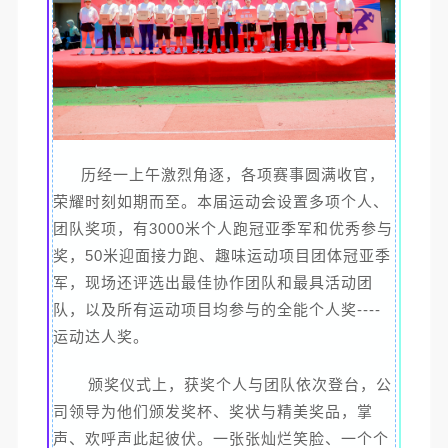
历经一上午激烈角逐，各项赛事圆满收官，
荣耀时刻如期而至。本届
运动会设置多项个人、
团队奖项，有3000米个人跑冠亚季军和优秀参与
奖，50米迎面接力跑、趣味运动项目团体冠亚季
军，现场还评选出最佳协作团队和最具活动团
队，以及所有运动项目均参与的全能个人奖----
运动达人奖。
颁奖仪式上，获奖个人与团队依次登台，公
司领导为他们颁发奖杯、奖状与精美奖品，掌
声、欢呼声此起彼伏。一张张灿烂笑脸、一个个