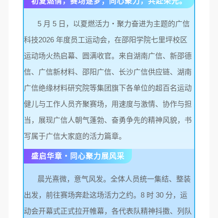
初夏燃情，赛场逐梦；同心聚力，共赴荣光。
5 月 5 日，以夏燃活力・聚力奋进为主题的广信
科技2026 年度员工运动会，在邵阳学院七里坪校区
运动场火热启幕、圆满收官。来自湖南广信、新邵德
信、广信新材料、邵阳广信、长沙广信供应链、湖南
广信绝缘材料研究院等集团旗下各单位的超百名运动
健儿与工作人员齐聚赛场，用速度与激情、协作与担
当，展现广信人朝气蓬勃、奋勇争先的精神风貌，书
写属于广信大家庭的活力篇章。
盛启华章・同心聚力展风采
晨光熹微，意气风发。全体人员统一集结、整装
出发，前往赛场奔赴这场活力之约。8 时 30 分，运
动会开幕式正式拉开帷幕，各代表队精神抖擞、列队