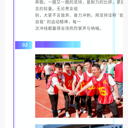
奔跑。一圈又一圈的坚持，是耐力的比拼，更是
志的较量。无论男女组
别，大家不言放弃、奋力冲刺，用坚持诠释 “超
自我” 的运动精神，每一
次冲线都赢得全场热烈掌声与呐喊。
••• 5
0 米迎面接力跑
•••
02