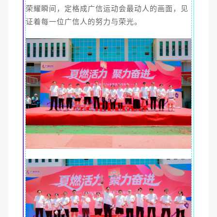
荣耀瞬间，定格成广信运动会最动人的画面，见
证着每一位广信人的努力与荣光。