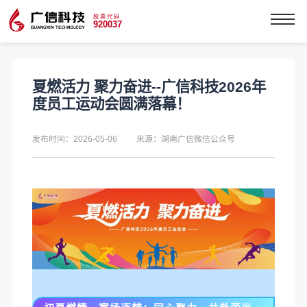
股票代码
920037
夏燃活力 聚力奋进--广信科技2026年
度员工运动会圆满落幕！
发布时间：2026-05-06
来源：湖南广信微信公众号