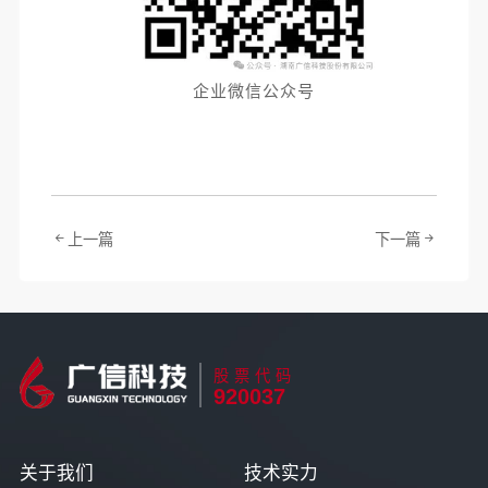
企业微信公众号
上一篇
下一篇
股票代码
920037
关于我们
技术实力